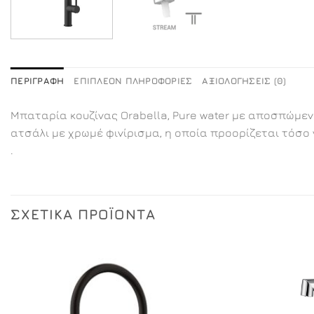
ΠΕΡΙΓΡΑΦΉ
ΕΠΙΠΛΈΟΝ ΠΛΗΡΟΦΟΡΊΕΣ
ΑΞΙΟΛΟΓΉΣΕΙΣ (0)
Μπαταρία κουζίνας Orabella, Pure water με αποσπώμεν
ατσάλι με χρωμέ φινίρισμα, η οποία προορίζεται τόσο γ
.
ΣΧΕΤΙΚΆ ΠΡΟΪΌΝΤΑ