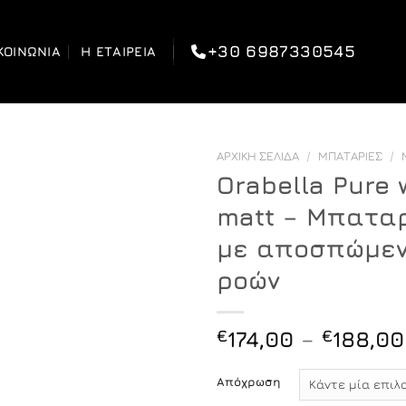
+30 6987330545
ΚΟΙΝΩΝΊΑ
Η ΕΤΑΙΡΕΊΑ
ΑΡΧΙΚΉ ΣΕΛΊΔΑ
/
ΜΠΑΤΑΡΊΕΣ
/
Orabella Pure 
matt – Μπαταρ
με αποσπώμεν
ροών
€
174,00
–
€
188,00
Απόχρωση