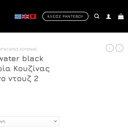
ΚΛΕΙΣΕ ΡΑΝΤΕΒΟΥ
ΜΠΑΤΑΡΊΕΣ ΚΟΥΖΊΝΑΣ
water black
ία Κουζίνας
ο ντουζ 2
Price
range:
€174,00
through