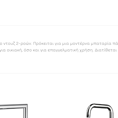
ο ντουζ 2-ροών. Πρόκειται για μια μοντέρνα μπαταρία π
ια οικιακή, όσο και για επαγγελματική χρήση. Διατίθεται