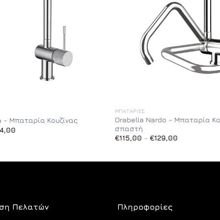
ΜΠΑΤΑΡΊΕΣ
Orabella Nardo – Μπαταρία Κο
a – Μπαταρία Κουζίνας
σπαστή
Price
4,00
range:
Price
€
115,00
–
€
129,00
€149,00
range:
through
€115,00
€164,00
through
€129,00
ση Πελατών
Πληροφορίες