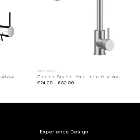
ΜΠΑΤΑΡΊΕΣ
υζίνας
Orabella Sogno – Μπαταρία Κουζίνας
Price
€
74,00
–
€
82,00
range:
€74,00
through
€82,00
Experience Design