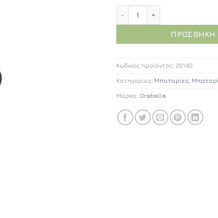
Orabella Pure water black
ΠΡΟΣΘΉΚΗ 
Κωδικός προϊόντος:
20140
Κατηγορίες:
Μπαταρίες
,
Μπαταρί
Μάρκα:
Orabella