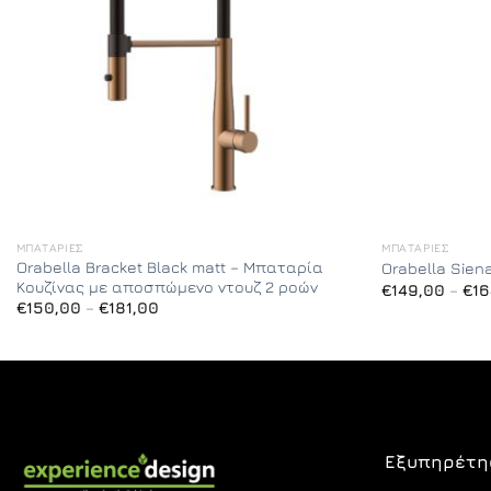
ΜΠΑΤΑΡΊΕΣ
ΜΠΑΤΑΡΊΕΣ
Orabella Bracket Black matt – Μπαταρία
Orabella Sien
Κουζίνας με αποσπώμενο ντουζ 2 ροών
€
149,00
–
€
16
Price
€
150,00
–
€
181,00
range:
€150,00
through
€181,00
Εξυπηρέτη