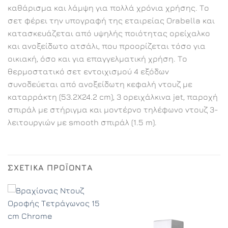
καθάρισμα και λάμψη για πολλά χρόνια χρήσης. Το
σετ φέρει την υπογραφή της εταιρείας Orabella και
κατασκευάζεται από υψηλής ποιότητας ορείχαλκο
και ανοξείδωτο ατσάλι, που προορίζεται τόσο για
οικιακή, όσο και για επαγγελματική χρήση. Το
θερμοστατικό σετ εντοιχισμού 4 εξόδων
συνοδεύεται από ανοξείδωτη κεφαλή ντουζ με
καταρράκτη (53.2Χ24.2 cm), 3 ορειχάλκινα jet, παροχή
σπιράλ με στήριγμα και μοντέρνο τηλέφωνο ντουζ 3-
λειτουργιών με smooth σπιράλ (1.5 m).
ΣΧΕΤΙΚΆ ΠΡΟΪΌΝΤΑ