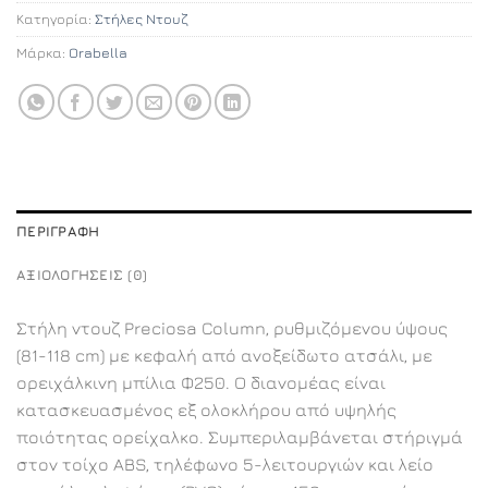
Κατηγορία:
Στήλες Ντουζ
Μάρκα:
Orabella
ΠΕΡΙΓΡΑΦΉ
ΑΞΙΟΛΟΓΉΣΕΙΣ (0)
Στήλη ντουζ Preciosa Column, ρυθμιζόμενου ύψους
(81-118 cm) με κεφαλή από ανοξείδωτο ατσάλι, με
ορειχάλκινη μπίλια Φ250. Ο διανομέας είναι
κατασκευασμένος εξ ολοκλήρου από υψηλής
ποιότητας ορείχαλκο. Συμπεριλαμβάνεται στήριγμά
στον τοίχο ABS, τηλέφωνο 5-λειτουργιών και λείο