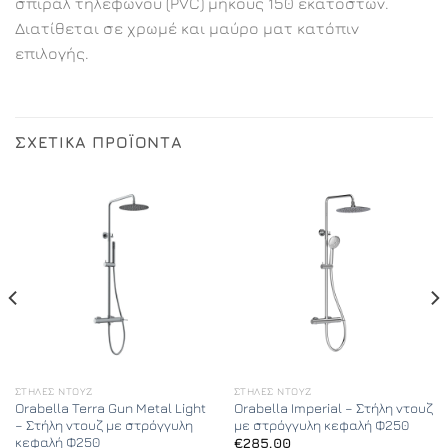
σπιράλ τηλεφώνου (PVC) μήκους 150 εκατοστών.
Διατίθεται σε χρωμέ και μαύρο ματ κατόπιν
επιλογής.
ΣΧΕΤΙΚΆ ΠΡΟΪΌΝΤΑ
ΣΤΉΛΕΣ ΝΤΟΥΖ
ΣΤΉΛΕΣ ΝΤΟΥΖ
Orabella Terra Gun Metal Light
Orabella Imperial – Στήλη ντουζ
– Στήλη ντουζ με στρόγγυλη
με στρόγγυλη κεφαλή Φ250
κεφαλή Φ250
€
285,00