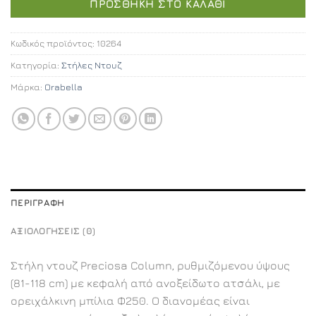
ΠΡΟΣΘΉΚΗ ΣΤΟ ΚΑΛΆΘΙ
Κωδικός προϊόντος:
10264
Κατηγορία:
Στήλες Ντουζ
Μάρκα:
Orabella
ΠΕΡΙΓΡΑΦΉ
ΑΞΙΟΛΟΓΉΣΕΙΣ (0)
Στήλη ντουζ Preciosa Column, ρυθμιζόμενου ύψους
(81-118 cm) με κεφαλή από ανοξείδωτο ατσάλι, με
ορειχάλκινη μπίλια Φ250. Ο διανομέας είναι