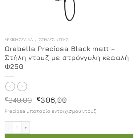
ΑΡΧΙΚΉ ΣΕΛΊΔΑ
/
ΣΤΉΛΕΣ ΝΤΟΥΖ
Orabella Preciosa Black matt –
Στήλη ντουζ με στρόγγυλη κεφαλή
Φ250
Original
Η
€
340,00
€
306,00
price
τρέχουσα
Preciosa μπαταρία εντοιχισμού ντουζ
was:
τιμή
€340,00.
είναι:
Orabella Preciosa Black matt - Στήλη ντουζ με στρόγγ
€306,00.