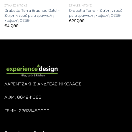
ΣΤΉΛΕΣ ΝΤΟΥΖ
ΣΤΉΛΕΣ ΝΤΟΥΖ
Orabella Terra Brushed Gold –
Orabella Terra – Στήλη ντουζ
Στήλη ντουζ με στρόγγυλη
με στρόγγυλη κεφαλή Φ250
κεφαλή Φ250
€
297,00
€
417,00
ΛΑΡΕΝΤΖΑΚΗΣ ΑΝΔΡΕΑΣ ΝΙΚΟΛΑΟΣ
ΑΦΜ: 064941083
ΓΕΜΗ: 22078450000