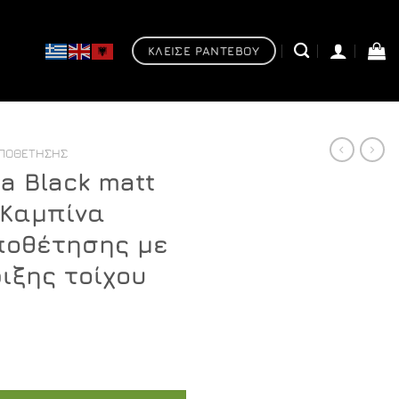
ΚΛΕΙΣΕ ΡΑΝΤΕΒΟΥ
ΟΠΟΘΈΤΗΣΗΣ
a Black matt
 Καμπίνα
ποθέτησης με
ιξης τοίχου
Η
τρέχουσα
t H185 120 cm - Καμπίνα ελεύθερης τοποθέτησης με βραχί
τιμή
.
είναι: