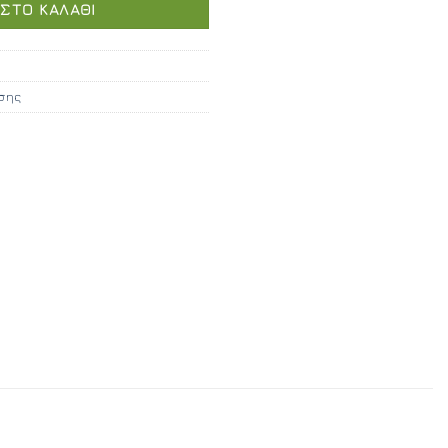
ΣΤΟ ΚΑΛΆΘΙ
€234,00.
σης