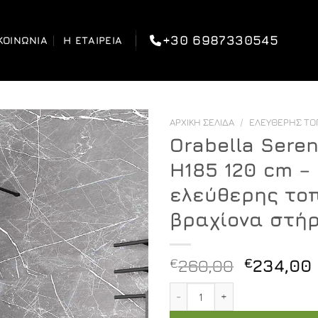
+30 6987330545
ΚΟΙΝΩΝΊΑ
Η ΕΤΑΙΡΕΊΑ
ΑΡΧΙΚΉ ΣΕΛΊΔΑ
/
ΕΛΕΎΘΕΡΗΣ Τ
Orabella Seren
H185 120 cm –
ελεύθερης το
βραχίονα στήρ
Original
€
260,00
€
234,00
price
Orabella Serena Black mat
was:
€260,00