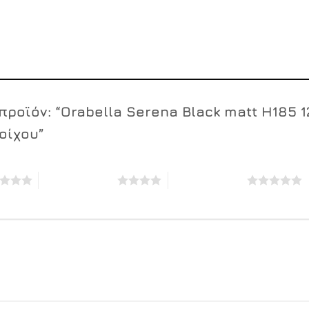
προϊόν: “Orabella Serena Black matt H185 
οίχου”
4 από 5 αστέρια
5 από 5 αστέρια