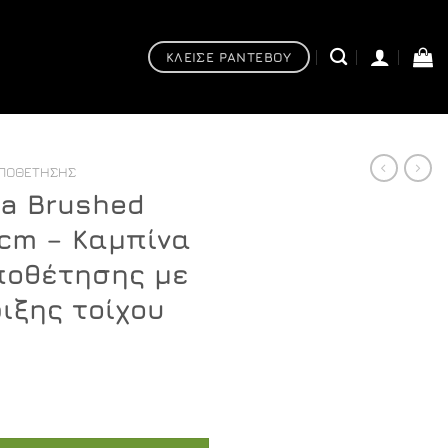
ΚΛΕΙΣΕ ΡΑΝΤΕΒΟΥ
ΟΠΟΘΈΤΗΣΗΣ
na Brushed
 cm – Καμπίνα
ποθέτησης με
ιξης τοίχου
ρέχουσα
old H185 100 cm - Καμπίνα ελεύθερης τοποθέτησης με βρ
ιμή
.
ίναι: