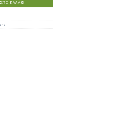
ΣΤΟ ΚΑΛΆΘΙ
212,40.
σης