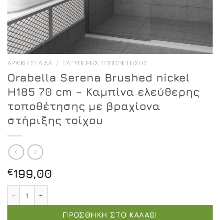
ΑΡΧΙΚΉ ΣΕΛΊΔΑ
/
ΕΛΕΎΘΕΡΗΣ ΤΟΠΟΘΈΤΗΣΗΣ
Orabella Serena Brushed nickel
H185 70 cm – Καμπίνα ελεύθερης
τοποθέτησης με βραχίονα
στήριξης τοίχου
€
199,00
Orabella Serena Brushed nickel H185 70 cm - Καμπίνα 
ΠΡΟΣΘΉΚΗ ΣΤΟ ΚΑΛΆΘΙ