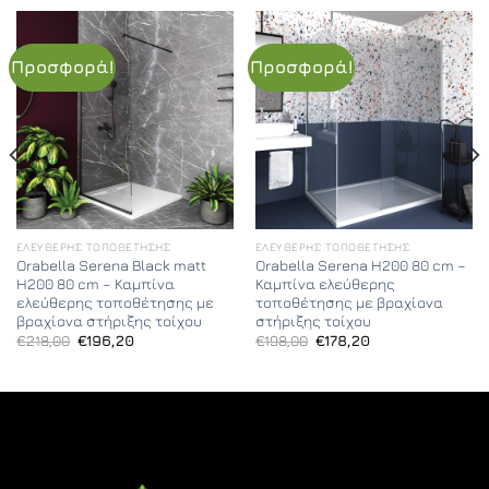
Προσφορά!
Προσφορά!
ΕΛΕΎΘΕΡΗΣ ΤΟΠΟΘΈΤΗΣΗΣ
ΕΛΕΎΘΕΡΗΣ ΤΟΠΟΘΈΤΗΣΗΣ
Orabella Serena Black matt
Orabella Serena H200 80 cm –
H200 80 cm – Καμπίνα
Καμπίνα ελεύθερης
ελεύθερης τοποθέτησης με
τοποθέτησης με βραχίονα
βραχίονα στήριξης τοίχου
στήριξης τοίχου
Original
Η
Original
Η
€
218,00
€
196,20
€
198,00
€
178,20
price
τρέχουσα
price
τρέχουσα
was:
τιμή
was:
τιμή
€218,00.
είναι:
€198,00.
είναι:
€196,20.
€178,20.