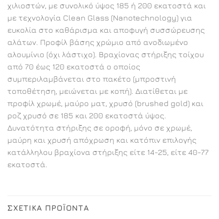
χιλιοστών, με συνολικό ύψος 185 ή 200 εκατοστά και
με τεχνολογία Clean Glass (Nanotechnology) για
ευκολία στο καθάρισμα και αποφυγή συσσώρευσης
αλάτων. Προφίλ βάσης χρώμιο από ανοδιωμένο
αλουμίνιο (όχι λάστιχο). Βραχίονας στήριξης τοίχου
από 70 έως 120 εκατοστά ο οποίος
συμπεριλαμβάνεται στο πακέτο (μπροστινή
τοποθέτηση, μειώνεται με κοπή). Διατίθεται με
προφίλ χρωμέ, μαύρο ματ, χρυσό (brushed gold) και
ροζ χρυσό σε 185 και 200 εκατοστά ύψος.
Δυνατότητα στήριξης σε οροφή, μόνο σε χρωμέ,
μαύρη και χρυσή απόχρωση και κατόπιν επιλογής
κατάλληλου βραχίονα στήριξης είτε 14-25, είτε 40-77
εκατοστά.
ΣΧΕΤΙΚΆ ΠΡΟΪΌΝΤΑ