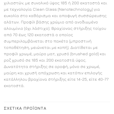
χιλιοστών, με συνολικό ύψος 185 ή 200 εκατοστά και
με τεχνολογία Clean Glass (Nanotechnology) για
ευκολία στο καθάρισμα και αποφυγή συσσώρευσης
αλάτων. Προφίλ βάσης χρώμιο από ανοδιωμένο
αλουμίνιο (όχι λάστιχο). Βραχίονας στήριξης τοίχου
από 70 έως 120 εκατοστά ο οποίος
συμπεριλαμβάνεται στο πακέτο (μπροστινή
τοποθέτηση, μειώνεται με κοπή). Διατίθεται με
προφίλ χρωμέ, μαύρο ματ, χρυσό (brushed gold) και
ροζ χρυσό σε 185 και 200 εκατοστά ύψος.
Δυνατότητα στήριξης σε οροφή, μόνο σε χρωμέ,
μαύρη και χρυσή απόχρωση και κατόπιν επιλογής
κατάλληλου βραχίονα στήριξης είτε 14-25, είτε 40-77
εκατοστά.
ΣΧΕΤΙΚΆ ΠΡΟΪΌΝΤΑ