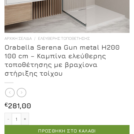
ΑΡΧΙΚΉ ΣΕΛΊΔΑ
/
ΕΛΕΎΘΕΡΗΣ ΤΟΠΟΘΈΤΗΣΗΣ
Orabella Serena Gun metal H200
100 cm – Καμπίνα ελεύθερης
τοποθέτησης με βραχίονα
στήριξης τοίχου
€
281,00
Orabella Serena Gun metal H200 100 cm - Καμπίνα ελε
ΠΡΟΣΘΉΚΗ ΣΤΟ ΚΑΛΆΘΙ