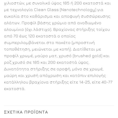
χιλιοστών, με συνολικό ύψος 185 ή 200 εκατοστά και
με τεχνολογία Clean Glass (Nanotechnology) για
ευκολία στο καθάρισμα και αποφυγή συσσώρευσης
αλάτων. Προφίλ βάσης χρώμιο από ανοδιωμένο
αλουμίνιο (όχι λάστιχο). Βραχίονας στήριξης τοίχου
από 70 έως 120 εκατοστά ο οποίος
συμπεριλαμβάνεται στο πακέτο (μπροστινή
τοποθέτηση, μειώνεται με κοπή). Διατίθεται με
προφίλ χρωμέ, μαύρο ματ, χρυσό (brushed gold) και
ροζ χρυσό σε 185 και 200 εκατοστά ύψος.
Δυνατότητα στήριξης σε οροφή, μόνο σε χρωμέ,
μαύρη και χρυσή απόχρωση και κατόπιν επιλογής
κατάλληλου βραχίονα στήριξης είτε 14-25, είτε 40-77
εκατοστά.
ΣΧΕΤΙΚΆ ΠΡΟΪΌΝΤΑ