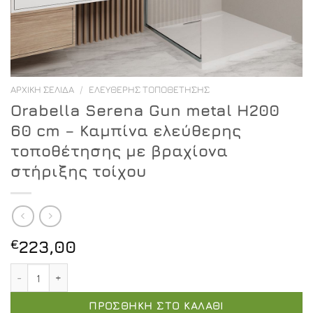
ΑΡΧΙΚΉ ΣΕΛΊΔΑ
/
ΕΛΕΎΘΕΡΗΣ ΤΟΠΟΘΈΤΗΣΗΣ
Orabella Serena Gun metal H200
60 cm – Καμπίνα ελεύθερης
τοποθέτησης με βραχίονα
στήριξης τοίχου
€
223,00
Orabella Serena Gun metal H200 60 cm - Καμπίνα ελεύ
ΠΡΟΣΘΉΚΗ ΣΤΟ ΚΑΛΆΘΙ