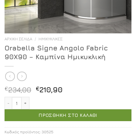
ΑΡΧΙΚΉ ΣΕΛΊΔΑ
/
ΗΜΙΚΥΚΛΙΚΈΣ
Orabella Signe Angolo Fabric
90X90 – Καμπίνα Ημικυκλική
Original
Η
€
234,00
€
210,90
price
τρέχουσα
Orabella Signe Angolo Fabric 90X90 - Καμπίνα Ημικυκλι
was:
τιμή
€234,00.
είναι:
ΠΡΟΣΘΉΚΗ ΣΤΟ ΚΑΛΆΘΙ
€210,90.
Κωδικός προϊόντος:
30525