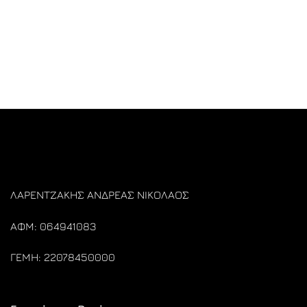
was:
τιμή
€459,00.
είναι:
€422,90.
ΛΑΡΕΝΤΖΑΚΗΣ ΑΝΔΡΕΑΣ ΝΙΚΟΛΑΟΣ
ΑΦΜ: 064941083
ΓΕΜΗ: 22078450000