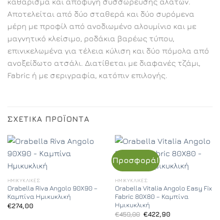
καθάρισμα και αποφυγή συσσώρευσης αλάτων.
Αποτελείται από δύο σταθερά και δύο συρόμενα
μέρη με προφίλ από ανοδιωμένο αλουμίνιο και με
μαγνητικό κλείσιμο, ροδάκια βαρέως τύπου,
επινικελωμένα για τέλεια κύλιση και δύο πόμολα από
ανοξείδωτο ατσάλι. Διατίθεται με διαφανές τζάμι,
Fabric ή με σεριγραφία, κατόπιν επιλογής.
ΣΧΕΤΙΚΆ ΠΡΟΪΌΝΤΑ
Προσφορά!
ΗΜΙΚΥΚΛΙΚΈΣ
ΗΜΙΚΥΚΛΙΚΈΣ
Orabella Riva Angolo 90X90 –
Orabella Vitalia Angolo Easy Fix
Καμπίνα Ημικυκλική
Fabric 80X80 – Καμπίνα
Ημικυκλική
€
274,00
Original
Η
€
459,00
€
422,90
price
τρέχουσα