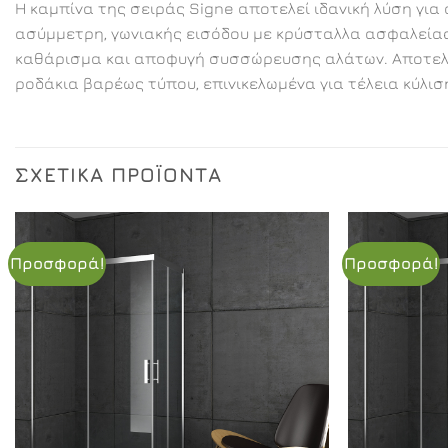
Η καμπίνα της σειράς Signe αποτελεί ιδανική λύση για
ασύμμετρη, γωνιακής εισόδου με κρύσταλλα ασφαλείας 5
καθάρισμα και αποφυγή συσσώρευσης αλάτων. Αποτελεί
ροδάκια βαρέως τύπου, επινικελωμένα για τέλεια κύλιση
ΣΧΕΤΙΚΆ ΠΡΟΪΌΝΤΑ
Προσφορά!
Προσφορά!