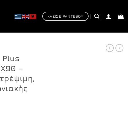
ΚΛΕΙΣΕ ΡΑΝΤΕΒΟΥ
 Plus
0X90 –
τρέψιμη,
ωνιακής
Η
τρέχουσα
ραφία 70X90 - Καμπίνα αντιστρέψιμη, ασύμμετρη, γωνιακή