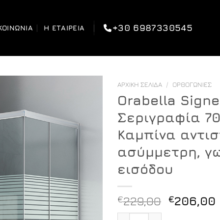
+30 6987330545
ΚΟΙΝΩΝΊΑ
Η ΕΤΑΙΡΕΊΑ
ΑΡΧΙΚΉ ΣΕΛΊΔΑ
/
ΟΡΘΟΓΏΝΙΕΣ
Orabella Signe
Σεριγραφία 7
Καμπίνα αντισ
ασύμμετρη, γ
εισόδου
Original
€
229,00
€
206,00
price
Orabella Signe Plus Σεριγ