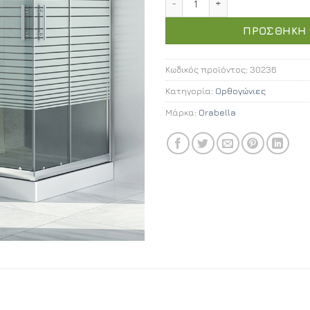
was:
€229,00.
ΠΡΟΣΘΉΚΗ 
Κωδικός προϊόντος:
30236
Κατηγορία:
Ορθογώνιες
Μάρκα:
Orabella