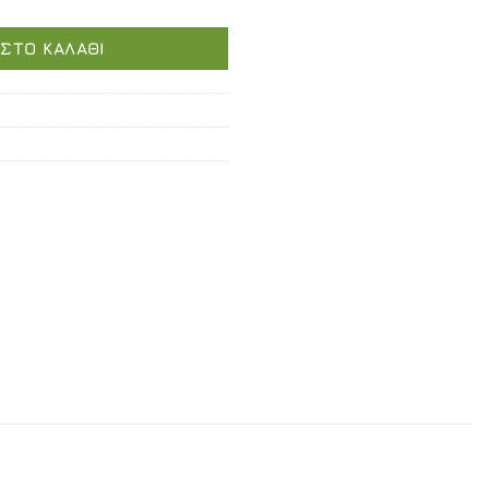
τιμή
είναι:
ΣΤΟ ΚΑΛΆΘΙ
€206,00.