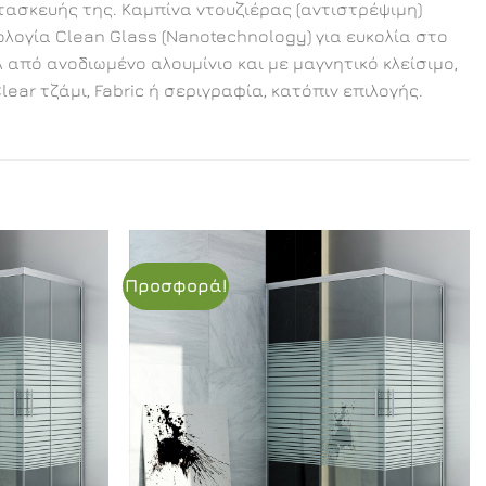
τασκευής της. Καμπίνα ντουζιέρας (αντιστρέψιμη)
λογία Clean Glass (Nanotechnology) για ευκολία στο
πό ανοδιωμένο αλουμίνιο και με μαγνητικό κλείσιμο,
ear τζάμι, Fabric ή σεριγραφία, κατόπιν επιλογής.
Προσφορά!