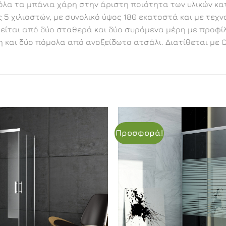
 όλα τα μπάνια χάρη στην άριστη ποιότητα των υλικών κα
 χιλιοστών, με συνολικό ύψος 180 εκατοστά και με τεχνο
ται από δύο σταθερά και δύο συρόμενα μέρη με προφίλ α
 και δύο πόμολα από ανοξείδωτο ατσάλι. Διατίθεται με Cl
Προσφορά!