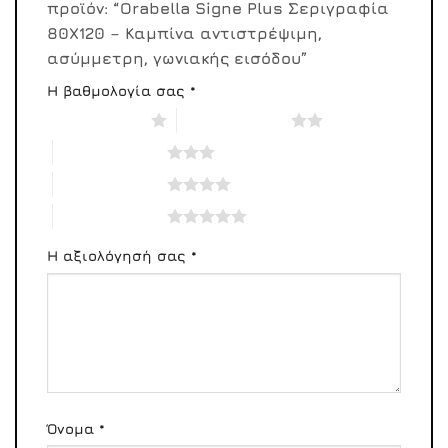
προϊόν: “Orabella Signe Plus Σεριγραφία
80X120 – Καμπίνα αντιστρέψιμη,
ασύμμετρη, γωνιακής εισόδου”
Η βαθμολογία σας
*
1 από 5 αστέρια
2 από 5 αστέρια
3 από 5 αστέρια
4 από 5 αστέρια
5 από 5 αστέρια
Η αξιολόγησή σας
*
Όνομα
*