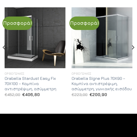
Προσφορά!
Προσφορά!
ΟΡΘΟΓΏΝΙΕΣ
ΟΡΘΟΓΏΝΙΕΣ
Orabella Stardust Easy Fix
Orabella Signe Plus 70X90 –
70X100 – Καμπίνα
Καμπίνα αντιστρέψιμη,
αντιστρέψιμη, ασύμμετρη
ασύμμετρη, γωνιακής εισόδου
Original
Η
Original
Η
€
452,00
€
406,80
€
223,00
€
200,90
price
τρέχουσα
price
τρέχουσα
was:
τιμή
was:
τιμή
€452,00.
είναι:
€223,00.
είναι:
€406,80.
€200,90.