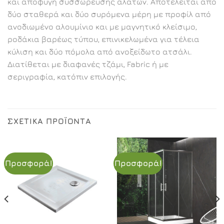
και αποφυγή συσσώρευσης αλάτων. Αποτελείται από
δύο σταθερά και δύο συρόμενα μέρη με προφίλ από
ανοδιωμένο αλουμίνιο και με μαγνητικό κλείσιμο,
ροδάκια βαρέως τύπου, επινικελωμένα για τέλεια
κύλιση και δύο πόμολα από ανοξείδωτο ατσάλι.
Διατίθεται με διαφανές τζάμι, Fabric ή με
σεριγραφία, κατόπιν επιλογής.
ΣΧΕΤΙΚΆ ΠΡΟΪΌΝΤΑ
Προσφορά!
Προσφορά!