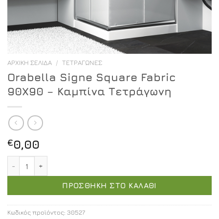
ΑΡΧΙΚΉ ΣΕΛΊΔΑ
/
ΤΕΤΡΆΓΩΝΕΣ
Orabella Signe Square Fabric
90X90 – Καμπίνα Τετράγωνη
€
0,00
Orabella Signe Square Fabric 90X90 - Καμπίνα Τετράγω
ΠΡΟΣΘΉΚΗ ΣΤΟ ΚΑΛΆΘΙ
Κωδικός προϊόντος:
30527