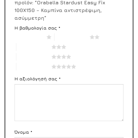
προϊόν: “Orabella Stardust Easy Fix
100X150 – Καμπίνα αντιστρέψιμη,
ασύμμετρη”
Η βαθμολογία σας
*
1 από 5 αστέρια
2 από 5 αστέρια
3 από 5 αστέρια
4 από 5 αστέρια
5 από 5 αστέρια
Η αξιολόγησή σας
*
Όνομα
*