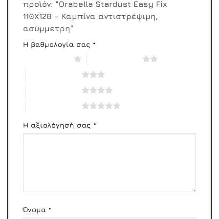
προϊόν: “Orabella Stardust Easy Fix
110X120 – Καμπίνα αντιστρέψιμη,
ασύμμετρη”
Η βαθμολογία σας
*
1 από 5 αστέρια
2 από 5 αστέρια
3 από 5 αστέρια
4 από 5 αστέρια
5 από 5 αστέρια
Η αξιολόγησή σας
*
Όνομα
*