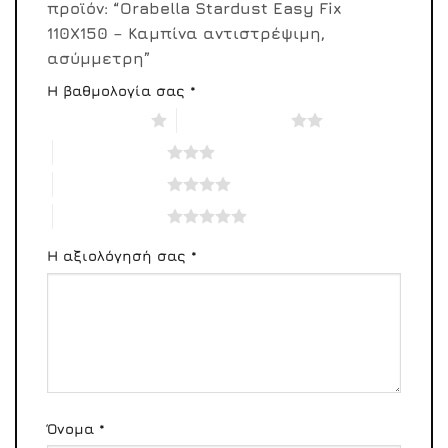
προϊόν: “Orabella Stardust Easy Fix
110X150 – Καμπίνα αντιστρέψιμη,
ασύμμετρη”
Η βαθμολογία σας
*
1 από 5 αστέρια
2 από 5 αστέρια
3 από 5 αστέρια
4 από 5 αστέρια
5 από 5 αστέρια
Η αξιολόγησή σας
*
Όνομα
*