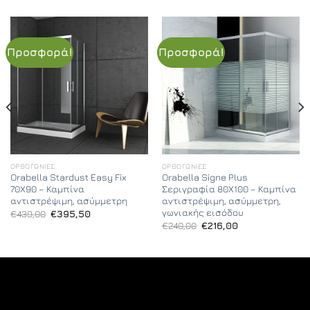
Προσφορά!
Προσφορά!
ΟΡΘΟΓΏΝΙΕΣ
ΟΡΘΟΓΏΝΙΕΣ
Orabella Stardust Easy Fix
Orabella Signe Plus
70X90 – Καμπίνα
Σεριγραφία 80X100 – Καμπίνα
αντιστρέψιμη, ασύμμετρη
αντιστρέψιμη, ασύμμετρη,
γωνιακής εισόδου
Original
Η
€
439,00
€
395,50
price
τρέχουσα
Original
Η
€
240,00
€
216,00
was:
τιμή
price
τρέχουσα
€439,00.
είναι:
was:
τιμή
€395,50.
€240,00.
είναι:
€216,00.