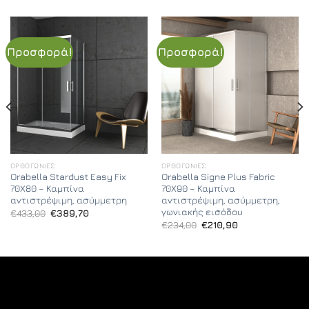
Προσφορά!
Προσφορά!
ΟΡΘΟΓΏΝΙΕΣ
ΟΡΘΟΓΏΝΙΕΣ
Orabella Stardust Easy Fix
Orabella Signe Plus Fabric
70X80 – Καμπίνα
70X90 – Καμπίνα
αντιστρέψιμη, ασύμμετρη
αντιστρέψιμη, ασύμμετρη,
γωνιακής εισόδου
Original
Η
€
433,00
€
389,70
price
τρέχουσα
Original
Η
€
234,00
€
210,90
was:
τιμή
price
τρέχουσα
€433,00.
είναι:
was:
τιμή
€389,70.
€234,00.
είναι:
€210,90.