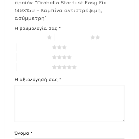
προϊόν: “Orabella Stardust Easy Fix
140X150 – Καμπίνα αντιστρέψιμη,
ασύμμετρη”
Η βαθμολογία σας
*
1 από 5 αστέρια
2 από 5 αστέρια
3 από 5 αστέρια
4 από 5 αστέρια
5 από 5 αστέρια
Η αξιολόγησή σας
*
Όνομα
*