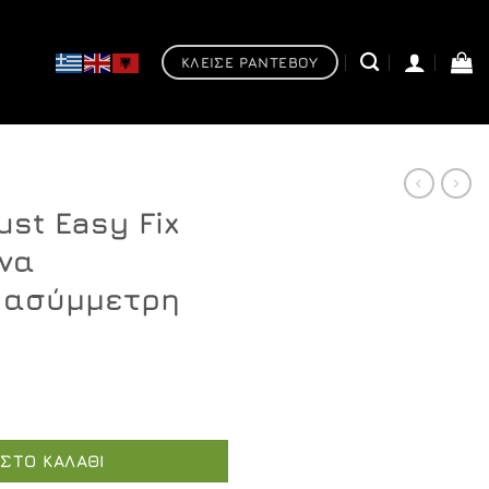
ΚΛΕΙΣΕ ΡΑΝΤΕΒΟΥ
ust Easy Fix
να
, ασύμμετρη
Η
τρέχουσα
x 70X90 - Καμπίνα αντιστρέψιμη, ασύμμετρη ποσότητα
τιμή
είναι:
ΣΤΟ ΚΑΛΆΘΙ
€395,50.