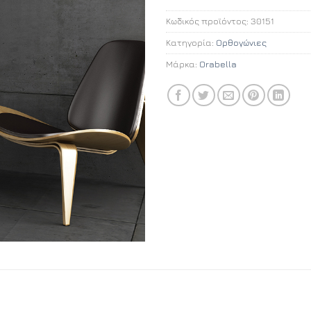
Κωδικός προϊόντος:
30151
Κατηγορία:
Ορθογώνιες
Μάρκα:
Orabella