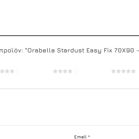
προϊόν: “Orabella Stardust Easy Fix 70X9
4 από 5 αστέρια
5 από 5 αστέρια
Email
*