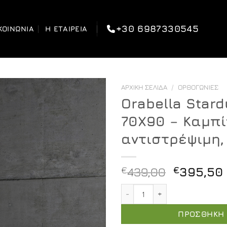
+30 6987330545
ΚΟΙΝΩΝΊΑ
Η ΕΤΑΙΡΕΊΑ
ΑΡΧΙΚΉ ΣΕΛΊΔΑ
/
ΟΡΘΟΓΏΝΙΕΣ
Orabella Stard
70X90 – Καμπί
αντιστρέψιμη
Original
€
439,00
€
395,50
price
Orabella Stardust Easy Fi
was:
€439,00.
ΠΡΟΣΘΉΚΗ 