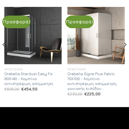
Προσφορά!
Προσφορά!
ΟΡΘΟΓΏΝΙΕΣ
ΟΡΘΟΓΏΝΙΕΣ
Orabella Stardust Easy Fix
Orabella Signe Plus Fabric
80X140 – Καμπίνα
70X100 – Καμπίνα
αντιστρέψιμη, ασύμμετρη
αντιστρέψιμη, ασύμμετρη,
γωνιακής εισόδου
Original
Η
€
505,00
€
454,50
price
τρέχουσα
Original
Η
€
239,00
€
225,00
was:
τιμή
price
τρέχουσα
€505,00.
είναι:
was:
τιμή
€454,50.
€239,00.
είναι:
€225,00.