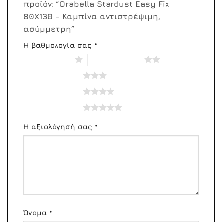
προϊόν: “Orabella Stardust Easy Fix
80X130 – Καμπίνα αντιστρέψιμη,
ασύμμετρη”
Η βαθμολογία σας
*
1 από 5 αστέρια
2 από 5 αστέρια
3 από 5 αστέρια
4 από 5 αστέρια
5 από 5 αστέρια
Η αξιολόγησή σας
*
Όνομα
*