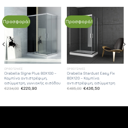
Προσφορά!
Προσφορά!
ΟΡΘΟΓΏΝΙΕΣ
ΟΡΘΟΓΏΝΙΕΣ
Orabella Signe Plus 80X100 –
Orabella Stardust Easy Fix
Καμπίνα αντιστρέψιμη,
80X120 – Καμπίνα
ασύμμετρη, γωνιακής εισόδου
αντιστρέψιμη, ασύμμετρη
Original
Η
Original
Η
€
234,00
€
220,90
€
485,00
€
436,50
price
τρέχουσα
price
τρέχουσα
was:
τιμή
was:
τιμή
€234,00.
είναι:
€485,00.
είναι:
€220,90.
€436,50.