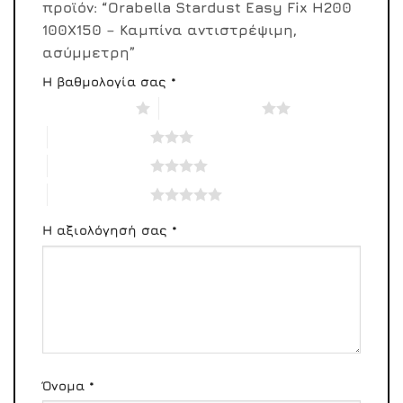
προϊόν: “Orabella Stardust Easy Fix H200
100X150 – Καμπίνα αντιστρέψιμη,
ασύμμετρη”
Η βαθμολογία σας
*
1 από 5 αστέρια
2 από 5 αστέρια
3 από 5 αστέρια
4 από 5 αστέρια
5 από 5 αστέρια
Η αξιολόγησή σας
*
Όνομα
*