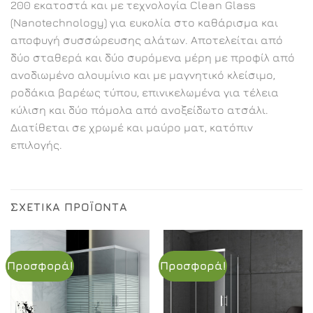
200 εκατοστά και με τεχνολογία Clean Glass
(Nanotechnology) για ευκολία στο καθάρισμα και
αποφυγή συσσώρευσης αλάτων. Αποτελείται από
δύο σταθερά και δύο συρόμενα μέρη με προφίλ από
ανοδιωμένο αλουμίνιο και με μαγνητικό κλείσιμο,
ροδάκια βαρέως τύπου, επινικελωμένα για τέλεια
κύλιση και δύο πόμολα από ανοξείδωτο ατσάλι.
Διατίθεται σε χρωμέ και μαύρο ματ, κατόπιν
επιλογής.
ΣΧΕΤΙΚΆ ΠΡΟΪΌΝΤΑ
Προσφορά!
Προσφορά!