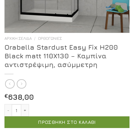
ΑΡΧΙΚΉ ΣΕΛΊΔΑ
/
ΟΡΘΟΓΏΝΙΕΣ
Orabella Stardust Easy Fix H200
Black matt 110X130 – Καμπίνα
αντιστρέψιμη, ασύμμετρη
€
638,00
Orabella Stardust Easy Fix H200 Black matt 110X130 - 
ΠΡΟΣΘΉΚΗ ΣΤΟ ΚΑΛΆΘΙ