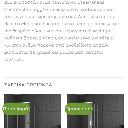
200 εκατοστά και με τεχνολογία Clean Glass
(Nanotechnology) για ευκολία στο καθάρισμα και
αποφυγή συσσώρευσης αλάτων. Αποτελείται από
δύο σταθερά και δύο συρόμενα μέρη με προφίλ από
ανοδιωμένο αλουμίνιο και με μαγνητικό κλείσιμο,
ροδάκια βαρέως τύπου, επινικελωμένα για τέλεια
κύλιση και δύο πόμολα από ανοξείδωτο ατσάλι.
Διατίθεται σε χρωμέ και μαύρο ματ, κατόπιν
επιλογής.
ΣΧΕΤΙΚΆ ΠΡΟΪΌΝΤΑ
Προσφορά!
Προσφορά!