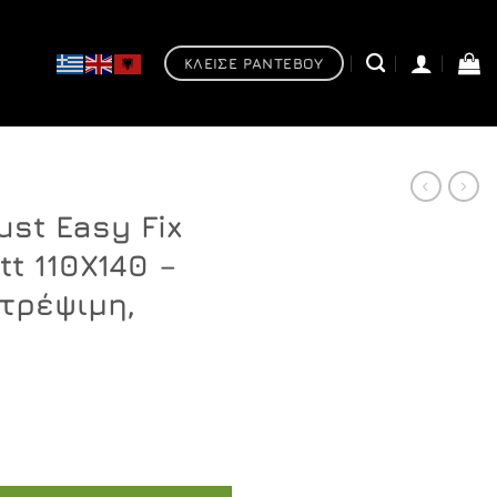
ΚΛΕΙΣΕ ΡΑΝΤΕΒΟΥ
ust Easy Fix
t 110X140 –
τρέψιμη,
x H200 Black matt 110X140 - Καμπίνα αντιστρέψιμη, ασύμμ