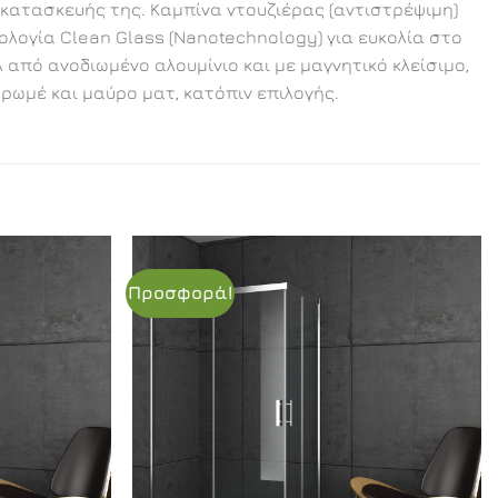
 κατασκευής της. Καμπίνα ντουζιέρας (αντιστρέψιμη)
ολογία Clean Glass (Nanotechnology) για ευκολία στο
πό ανοδιωμένο αλουμίνιο και με μαγνητικό κλείσιμο,
χρωμέ και μαύρο ματ, κατόπιν επιλογής.
Προσφορά!