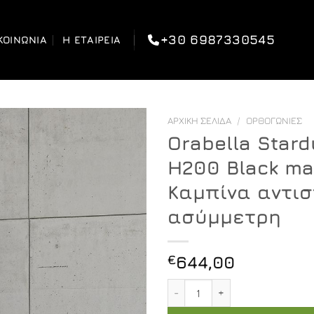
+30 6987330545
ΚΟΙΝΩΝΊΑ
Η ΕΤΑΙΡΕΊΑ
ΑΡΧΙΚΉ ΣΕΛΊΔΑ
/
ΟΡΘΟΓΏΝΙΕΣ
Orabella Stard
H200 Black mat
Καμπίνα αντισ
ασύμμετρη
€
644,00
Orabella Stardust Easy Fi