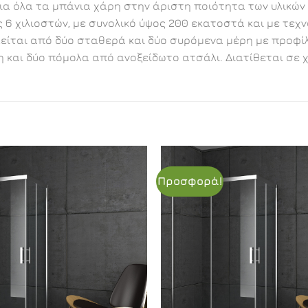
για όλα τα μπάνια χάρη στην άριστη ποιότητα των υλικών
 χιλιοστών, με συνολικό ύψος 200 εκατοστά και με τεχν
ται από δύο σταθερά και δύο συρόμενα μέρη με προφίλ α
η και δύο πόμολα από ανοξείδωτο ατσάλι. Διατίθεται σε 
Προσφορά!