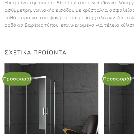
Η καμπίνα της σειράς Stardust αποτελεί ιδανική λύση 
ασύμμετρη, γωνιακής εισόδου με κρύσταλλα ασφαλείας 6
καθάρισμα και αποφυγή συσσώρευσης αλάτων. Αποτελεί
ροδάκια βαρέως τύπου, επινικελωμένα για τέλεια κύλισ
ΣΧΕΤΙΚΆ ΠΡΟΪΌΝΤΑ
Προσφορά!
Προσφορά!