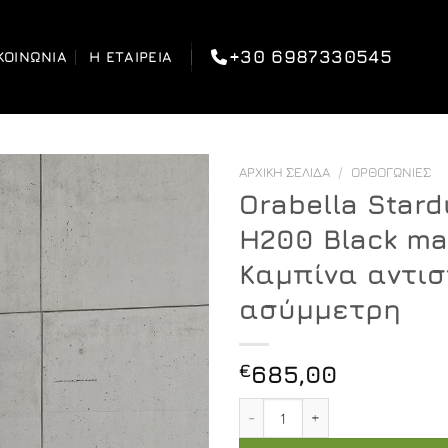
+30 6987330545
ΚΟΙΝΩΝΊΑ
Η ΕΤΑΙΡΕΊΑ
ΑΡΧΙΚΉ ΣΕΛΊΔΑ
/
ΟΡΘΟΓΏΝΙΕΣ
Orabella Stard
H200 Black ma
Καμπίνα αντισ
ασύμμετρη
€
685,00
Orabella Stardust Easy Fi