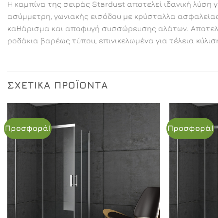
Η καμπίνα της σειράς Stardust αποτελεί ιδανική λύση 
ασύμμετρη, γωνιακής εισόδου με κρύσταλλα ασφαλείας 6
καθάρισμα και αποφυγή συσσώρευσης αλάτων. Αποτελεί
ροδάκια βαρέως τύπου, επινικελωμένα για τέλεια κύλισ
ΣΧΕΤΙΚΆ ΠΡΟΪΌΝΤΑ
Προσφορά!
Προσφορά!