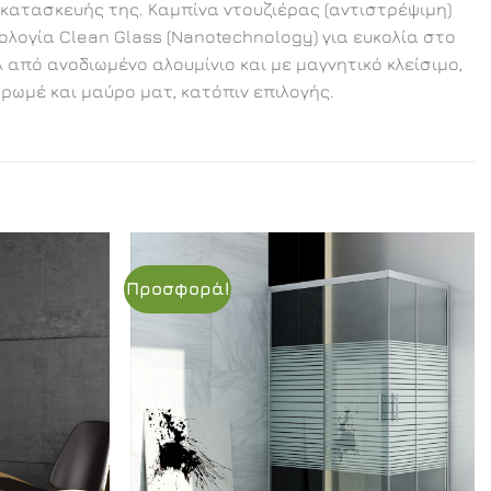
 κατασκευής της. Καμπίνα ντουζιέρας (αντιστρέψιμη)
ολογία Clean Glass (Nanotechnology) για ευκολία στο
πό ανοδιωμένο αλουμίνιο και με μαγνητικό κλείσιμο,
χρωμέ και μαύρο ματ, κατόπιν επιλογής.
Προσφορά!