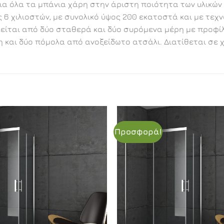
για όλα τα μπάνια χάρη στην άριστη ποιότητα των υλικών
 χιλιοστών, με συνολικό ύψος 200 εκατοστά και με τεχν
ται από δύο σταθερά και δύο συρόμενα μέρη με προφίλ α
η και δύο πόμολα από ανοξείδωτο ατσάλι. Διατίθεται σε 
Προσφορά!