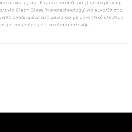
 κατασκευής της. Καμπίνα ντουζιέρας (αντιστρέψιμη)
ολογία Clean Glass (Nanotechnology) για ευκολία στο
πό ανοδιωμένο αλουμίνιο και με μαγνητικό κλείσιμο,
χρωμέ και μαύρο ματ, κατόπιν επιλογής.