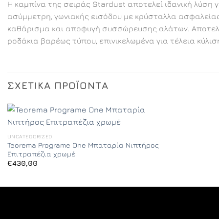
Η καμπίνα της σειράς Stardust αποτελεί ιδανική λύση 
ασύμμετρη, γωνιακής εισόδου με κρύσταλλα ασφαλείας 6
καθάρισμα και αποφυγή συσσώρευσης αλάτων. Αποτελεί
ροδάκια βαρέως τύπου, επινικελωμένα για τέλεια κύλισ
ΣΧΕΤΙΚΆ ΠΡΟΪΌΝΤΑ
UNCATEGORIZED
Teorema Programe One Μπαταρία Νιπτήρος
Επιτραπέζια χρωμέ
€
430,00