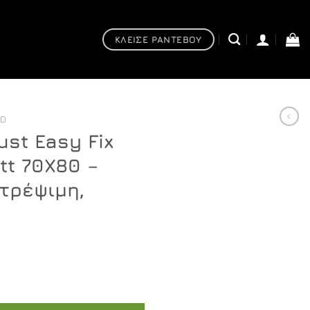
ΚΛΕΙΣΕ ΡΑΝΤΕΒΟΥ
ED
ust Easy Fix
tt 70X80 –
τρέψιμη,
x H200 Black matt 70X80 - Καμπίνα αντιστρέψιμη, ασύμμετ