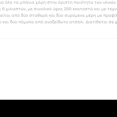
για όλα τα μπάνια χάρη στην άριστη ποιότητα των υλικών
 χιλιοστών, με συνολικό ύψος 200 εκατοστά και με τεχν
ται από δύο σταθερά και δύο συρόμενα μέρη με προφίλ α
η και δύο πόμολα από ανοξείδωτο ατσάλι. Διατίθεται σε 