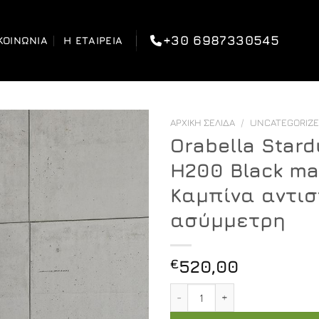
+30 6987330545
ΚΟΙΝΩΝΊΑ
Η ΕΤΑΙΡΕΊΑ
ΑΡΧΙΚΉ ΣΕΛΊΔΑ
/
UNCATEGORIZ
Orabella Stard
H200 Black ma
Καμπίνα αντισ
ασύμμετρη
€
520,00
Orabella Stardust Easy Fi