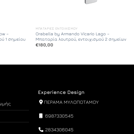
ΜΠΑΤΑΡΊΕΣ ΕΝΤΟΙΧΙΣΜΟΎ
low –
Orabella by Armando Vicario Lago –
ού 1 σημείου
Μπαταρία λουτρού, εντοιχισμού 2 σημείων
€
180,00
Experience Design
ΠΕΡΑΜΑ ΜΥΛΟΠΟΤΑΜΟΥ
ωμής
6987330545
2834306045