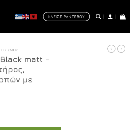
ΚΛΕΙΣΕ ΡΑΝΤΕΒΟΥ
ΤΟΙΧΙΣΜΟΎ
 Black matt –
τήρος,
 οπών με
- Μπαταρία νιπτήρος, εντοιχισμού 2 οπών με βαλβνίδα κλικ