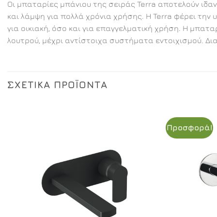
Οι μπαταρίες μπάνιου της σειράς Terra αποτελούν ιδα
και λάμψη για πολλά χρόνια χρήσης. Η Terra φέρει τη
για οικιακή, όσο και για επαγγελματική χρήση. Η μπατ
λουτρού, μέχρι αντίστοιχα συστήματα εντοιχισμού. Δι
ΣΧΕΤΙΚΆ ΠΡΟΪΌΝΤΑ
Προσφορά!