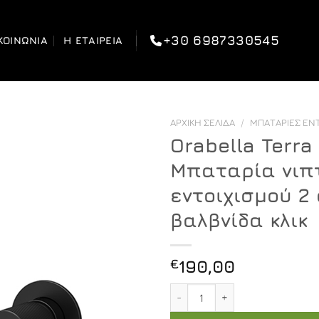
+30 6987330545
ΚΟΙΝΩΝΊΑ
Η ΕΤΑΙΡΕΊΑ
ΑΡΧΙΚΉ ΣΕΛΊΔΑ
/
ΜΠΑΤΑΡΊΕΣ ΕΝ
Orabella Terra
Μπαταρία νιπ
εντοιχισμού 2
βαλβνίδα κλικ
€
190,00
Orabella Terra Black matt 