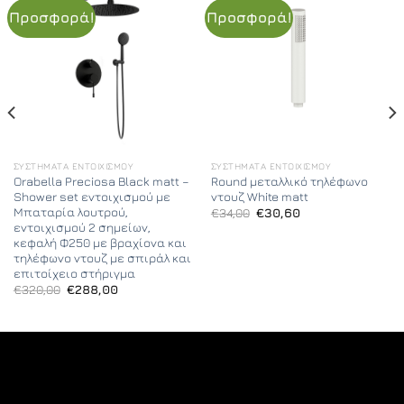
Προσφορά!
Προσφορά!
ΣΥΣΤΉΜΑΤΑ ΕΝΤΟΙΧΙΣΜΟΎ
ΣΥΣΤΉΜΑΤΑ ΕΝΤΟΙΧΙΣΜΟΎ
Orabella Preciosa Black matt –
Round μεταλλικό τηλέφωνο
Shower set εντοιχισμού με
ντουζ White matt
Μπαταρία λουτρού,
Original
Η
€
34,00
€
30,60
price
τρέχουσα
εντοιχισμού 2 σημείων,
was:
τιμή
κεφαλή Φ250 με βραχίονα και
€34,00.
είναι:
τηλέφωνο ντουζ με σπιράλ και
€30,60.
επιτοίχειο στήριγμα
Original
Η
€
320,00
€
288,00
price
τρέχουσα
was:
τιμή
€320,00.
είναι:
€288,00.