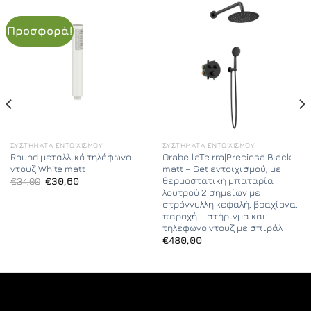
Προσφορά!
ΣΥΣΤΉΜΑΤΑ ΕΝΤΟΙΧΙΣΜΟΎ
ΣΥΣΤΉΜΑΤΑ ΕΝΤΟΙΧΙΣΜΟΎ
Round μεταλλικό τηλέφωνο
OrabellaTe rra|Preciosa Black
ντουζ White matt
matt – Set εντοιχισμού, με
θερμοστατική μπαταρία
Original
Η
€
34,00
€
30,60
price
τρέχουσα
λουτρού 2 σημείων με
was:
τιμή
στρόγγυλλη κεφαλή, βραχίονα,
€34,00.
είναι:
παροχή – στήριγμα και
€30,60.
τηλέφωνο ντουζ με σπιράλ
€
480,00