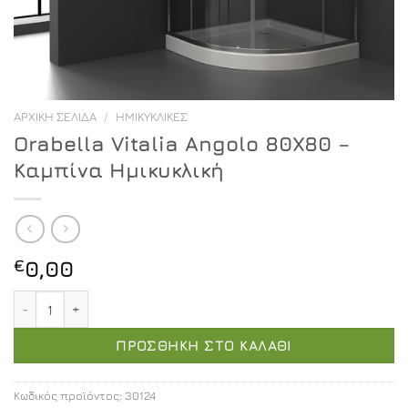
ΑΡΧΙΚΉ ΣΕΛΊΔΑ
/
ΗΜΙΚΥΚΛΙΚΈΣ
Orabella Vitalia Angolo 80X80 –
Καμπίνα Ημικυκλική
€
0,00
Orabella Vitalia Angolo 80X80 - Καμπίνα Ημικυκλική ποσ
ΠΡΟΣΘΉΚΗ ΣΤΟ ΚΑΛΆΘΙ
Κωδικός προϊόντος:
30124