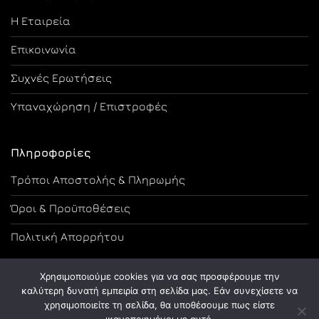
Η Εταιρεία
Επικοινωνία
Συχνές Ερωτήσεις
Υπαναχώρηση / Επιστροφές
Πληροφορίες
Τρόποι Αποστολής & Πληρωμής
Όροι & Προϋποθέσεις
Πολιτική Απορρήτου
Χρησιμοποιούμε cookies για να σας προσφέρουμε την
καλύτερη δυνατή εμπειρία στη σελίδα μας. Εάν συνεχίσετε να
χρησιμοποιείτε τη σελίδα, θα υποθέσουμε πως είστε
Copyright 2026 ©
Designed and Developed by Tsama Graphics
ικανοποιημένοι με αυτό.