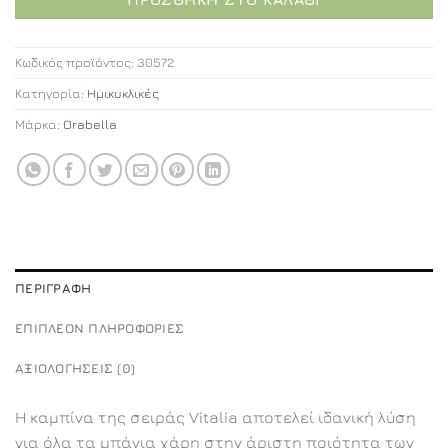
Κωδικός προϊόντος:
30572
Κατηγορία:
Ημικυκλικές
Μάρκα:
Orabella
ΠΕΡΙΓΡΑΦΉ
ΕΠΙΠΛΈΟΝ ΠΛΗΡΟΦΟΡΊΕΣ
ΑΞΙΟΛΟΓΉΣΕΙΣ (0)
Η καμπίνα της σειράς Vitalia αποτελεί ιδανική λύση
για όλα τα μπάνια χάρη στην άριστη ποιότητα των