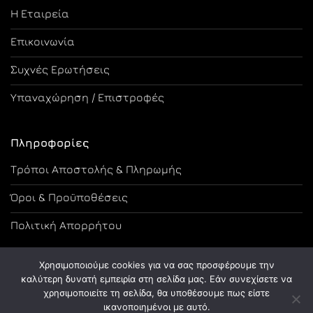
Η Εταιρεία
Επικοινωνία
Συχνές Ερωτήσεις
Υπαναχώρηση / Επιστροφές
Πληροφορίες
Τρόποι Αποστολής & Πληρωμής
Όροι & Προϋποθέσεις
Πολιτική Απορρήτου
Χρησιμοποιούμε cookies για να σας προσφέρουμε την
καλύτερη δυνατή εμπειρία στη σελίδα μας. Εάν συνεχίσετε να
χρησιμοποιείτε τη σελίδα, θα υποθέσουμε πως είστε
Copyright 2026 ©
Designed and Developed by Tsama Graphics
ικανοποιημένοι με αυτό.