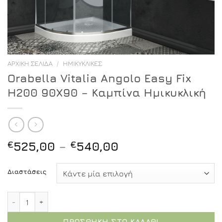
ΑΡΧΙΚΉ ΣΕΛΊΔΑ
/
ΗΜΙΚΥΚΛΙΚΈΣ
Orabella Vitalia Angolo Easy Fix
H200 90X90 – Καμπίνα Ημικυκλική
Price
€
525,00
–
€
540,00
range:
€525,00
Διαστάσεις
through
€540,00
Orabella Vitalia Angolo Easy Fix H200 90X90 - Καμπίνα 
ΠΡΟΣΘΉΚΗ ΣΤΟ ΚΑΛΆΘΙ