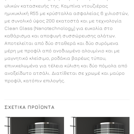
υλικών κατασκευής της. Καμπίνα ντουζιέρας
ημικυκλική R55 με κρύσταλλα ασφαλείας 6 χιλιοστών,
με συνολικό ύψος 200 εκατοστά και με τεχνολογία
Clean Glass (Nanotechnology) για ευκολία στο
καθάρισμα και αποφυγή συσσώρευσης αλάτων.
Αποτελείται από δύο σταθερά και δύο συρόμενα
μέρη με προφίλ από ανοδιωμένο αλουμίνιο και με
μαγνητικό κλείσιμο, ροδάκια βαρέως τύπου,
επινικελωμένα για τέλεια κύλιση και δύο πόμολα από
ανοξείδωτο ατσάλι. Διατίθεται σε χρωμέ και μαύρο
προφίλ, κατόπιν επιλογής.
ΣΧΕΤΙΚΆ ΠΡΟΪΌΝΤΑ