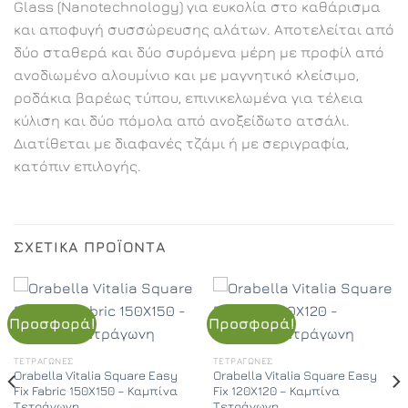
Glass (Nanotechnology) για ευκολία στο καθάρισμα
και αποφυγή συσσώρευσης αλάτων. Αποτελείται από
δύο σταθερά και δύο συρόμενα μέρη με προφίλ από
ανοδιωμένο αλουμίνιο και με μαγνητικό κλείσιμο,
ροδάκια βαρέως τύπου, επινικελωμένα για τέλεια
κύλιση και δύο πόμολα από ανοξείδωτο ατσάλι.
Διατίθεται με διαφανές τζάμι ή με σεριγραφία,
κατόπιν επιλογής.
ΣΧΕΤΙΚΆ ΠΡΟΪΌΝΤΑ
Προσφορά!
Προσφορά!
ΤΕΤΡΆΓΩΝΕΣ
ΤΕΤΡΆΓΩΝΕΣ
Orabella Vitalia Square Easy
Orabella Vitalia Square Easy
Fix Fabric 150X150 – Καμπίνα
Fix 120X120 – Καμπίνα
Τετράγωνη
Τετράγωνη