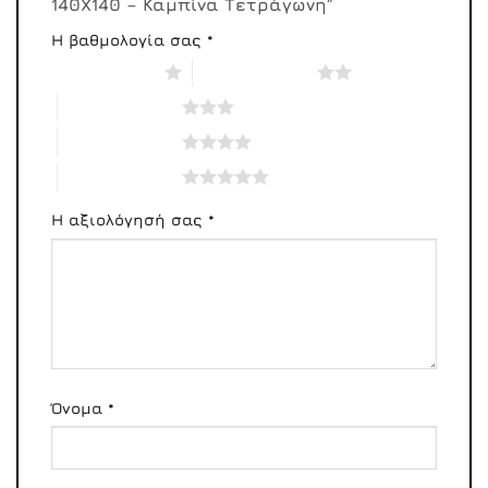
140X140 – Καμπίνα Τετράγωνη”
Η βαθμολογία σας
*
1 από 5 αστέρια
2 από 5 αστέρια
3 από 5 αστέρια
4 από 5 αστέρια
5 από 5 αστέρια
Η αξιολόγησή σας
*
Όνομα
*