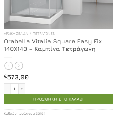
ΑΡΧΙΚΉ ΣΕΛΊΔΑ
/
ΤΕΤΡΆΓΩΝΕΣ
Orabella Vitalia Square Easy Fix
140X140 – Καμπίνα Τετράγωνη
€
573,00
Orabella Vitalia Square Easy Fix 140X140 - Καμπίνα Τετ
ΠΡΟΣΘΉΚΗ ΣΤΟ ΚΑΛΆΘΙ
Κωδικός προϊόντος:
30104