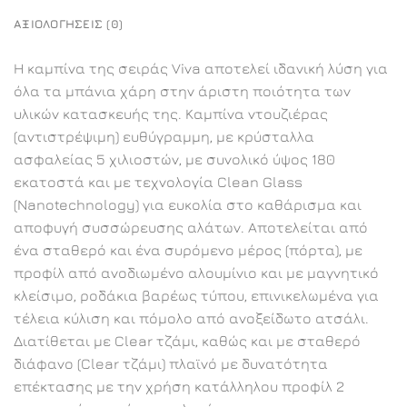
ΑΞΙΟΛΟΓΉΣΕΙΣ (0)
Η καμπίνα της σειράς Viva αποτελεί ιδανική λύση για
όλα τα μπάνια χάρη στην άριστη ποιότητα των
υλικών κατασκευής της. Καμπίνα ντουζιέρας
(αντιστρέψιμη) ευθύγραμμη, με κρύσταλλα
ασφαλείας 5 χιλιοστών, με συνολικό ύψος 180
εκατοστά και με τεχνολογία Clean Glass
(Nanotechnology) για ευκολία στο καθάρισμα και
αποφυγή συσσώρευσης αλάτων. Αποτελείται από
ένα σταθερό και ένα συρόμενο μέρος (πόρτα), με
προφίλ από ανοδιωμένο αλουμίνιο και με μαγνητικό
κλείσιμο, ροδάκια βαρέως τύπου, επινικελωμένα για
τέλεια κύλιση και πόμολο από ανοξείδωτο ατσάλι.
Διατίθεται με Clear τζάμι, καθώς και με σταθερό
διάφανο (Clear τζάμι) πλαϊνό με δυνατότητα
επέκτασης με την χρήση κατάλληλου προφίλ 2