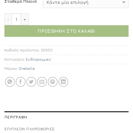
Σταθερό Πλαϊνό
Orabella Viva 125 cm - Καμπίνα αντιστρέψιμη, ευθύγρα
ΠΡΟΣΘΉΚΗ ΣΤΟ ΚΑΛΆΘΙ
Κωδικός προϊόντος:
30353
Κατηγορία:
Ευθύγραμμες
Μάρκα:
Orabella
ΠΕΡΙΓΡΑΦΉ
ΕΠΙΠΛΈΟΝ ΠΛΗΡΟΦΟΡΊΕΣ