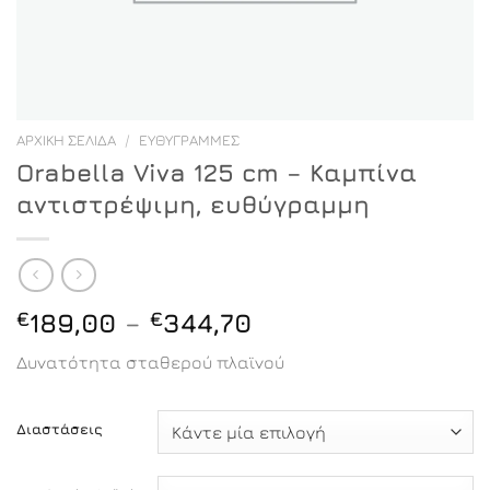
ΑΡΧΙΚΉ ΣΕΛΊΔΑ
/
ΕΥΘΎΓΡΑΜΜΕΣ
Orabella Viva 125 cm – Καμπίνα
αντιστρέψιμη, ευθύγραμμη
Price
€
189,00
–
€
344,70
range:
Δυνατότητα σταθερού πλαϊνού
€189,00
through
€344,70
Διαστάσεις