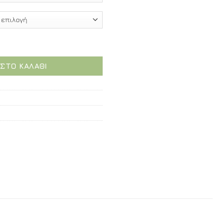
cm - Καμπίνα αντιστρέψιμη, ευθύγραμμη ποσότητα
ΣΤΟ ΚΑΛΆΘΙ