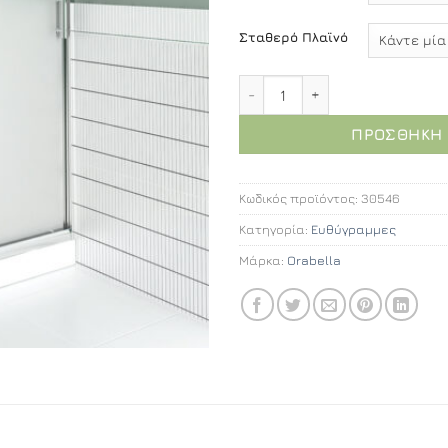
Σταθερό Πλαϊνό
Orabella Viva Fabric 135 
ΠΡΟΣΘΉΚΗ 
Κωδικός προϊόντος:
30546
Κατηγορία:
Ευθύγραμμες
Μάρκα:
Orabella