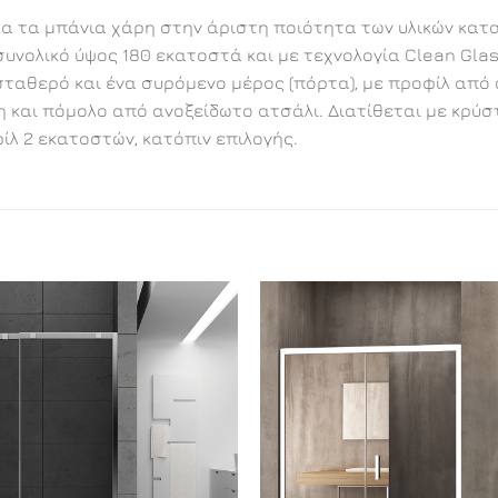
όλα τα μπάνια χάρη στην άριστη ποιότητα των υλικών κατ
υνολικό ύψος 180 εκατοστά και με τεχνολογία Clean Glas
θερό και ένα συρόμενο μέρος (πόρτα), με προφίλ από αν
η και πόμολο από ανοξείδωτο ατσάλι. Διατίθεται με κρύσ
λ 2 εκατοστών, κατόπιν επιλογής.