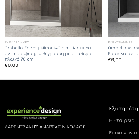
ΕΥΘΎΓΡΑΜΜΕΣ
ΕΥΘΎΓΡΑΜΜΕΣ
Orabella Energy Mirror 140 cm – Καμπίνα
Orabella Avan
αντιστρέψιμη, ευθύγραμμη με σταθερό
Καμπίνα αντι
πλαϊνό 70 cm
€
0,00
€
0,00
Εξυπηρέτη
Η Εταιρεία
ΛΑΡΕΝΤΖΑΚΗΣ ΑΝΔΡΕΑΣ ΝΙΚΟΛΑΟΣ
Επικοινωνία