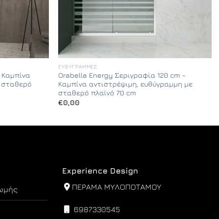
ΕΥΘΎΓΡΑΜΜΕΣ
– Καμπίνα
Orabella Energy Σεριγραφία 120 cm –
ε σταθερό
Καμπίνα αντιστρέψιμη, ευθύγραμμη με
σταθερό πλαϊνό 70 cm
€
0,00
Experience Design
ΠΕΡΑΜΑ ΜΥΛΟΠΟΤΑΜΟΥ
ωμής
6987330545