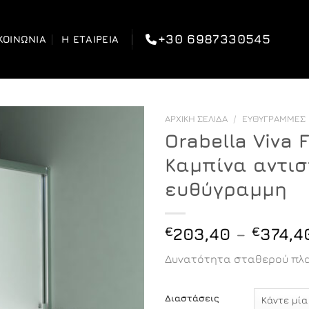
+30 6987330545
ΚΟΙΝΩΝΊΑ
Η ΕΤΑΙΡΕΊΑ
ΑΡΧΙΚΉ ΣΕΛΊΔΑ
/
ΕΥΘΎΓΡΑΜΜΕΣ
Orabella Viva 
Καμπίνα αντισ
ευθύγραμμη
€
203,40
–
€
374,4
Δυνατότητα σταθερού πλα
Διαστάσεις