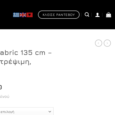
ΚΛΕΙΣΕ ΡΑΝΤΕΒΟΥ
Fabric 135 cm –
τρέψιμη,
Price
0
range:
ϊνού
€203,40
through
€374,40