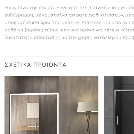
Η καμπίνα της σειράς Viva αποτελεί ιδανική λύση για 
ευθύγραμμη, με κρύσταλλα ασφαλείας 5 χιλιοστών, με σ
αποφυγή συσσώρευσης αλάτων. Αποτελείται από ένα στα
ροδάκια βαρέως τύπου, επινικελωμένα για τέλεια κύλισ
δυνατότητα επέκτασης με την χρήση κατάλληλου προφί
ΣΧΕΤΙΚΆ ΠΡΟΪΌΝΤΑ