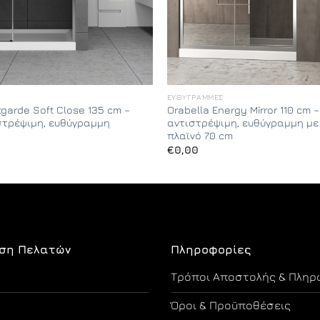
ΕΥΘΎΓΡΑΜΜΕΣ
tgarde Soft Close 135 cm –
Orabella Energy Mirror 110 cm 
στρέψιμη, ευθύγραμμη
αντιστρέψιμη, ευθύγραμμη μ
πλαϊνό 70 cm
€
0,00
ση Πελατών
Πληροφορίες
Τρόποι Αποστολής & Πληρ
Όροι & Προϋποθέσεις