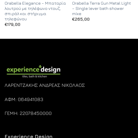
Orabella Elegance – Μπαταρία
Orabella Terra Gun Metal Light
λουτρού με τηλέφωνο ντουζ,
– Single lever bath shower
σπιράλ και στήριγμα
mixe
τηλεφώνου
€
265,00
€
179,00
ΛΑΡΕΝΤΖΑΚΗΣ ΑΝΔΡΕΑΣ ΝΙΚΟΛΑΟΣ
ΑΦΜ: 064941083
ΓΕΜΗ: 22078450000
Experience Design