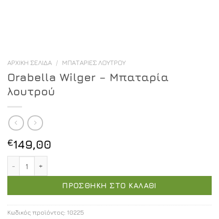
ΑΡΧΙΚΉ ΣΕΛΊΔΑ
/
ΜΠΑΤΑΡΊΕΣ ΛΟΥΤΡΟΎ
Orabella Wilger – Μπαταρία
λουτρού
€
149,00
Orabella Wilger - Μπαταρία λουτρού ποσότητα
ΠΡΟΣΘΉΚΗ ΣΤΟ ΚΑΛΆΘΙ
Κωδικός προϊόντος:
10225