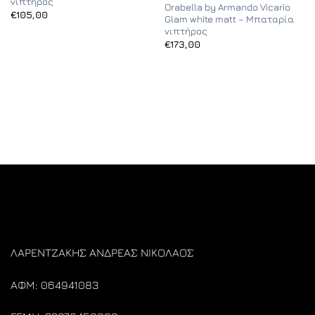
νιπτήρος
Orabella by Armando Vicario
€
105,00
Glam white matt – Μπαταρία
νιπτήρος
€
173,00
ΛΑΡΕΝΤΖΑΚΗΣ ΑΝΔΡΕΑΣ ΝΙΚΟΛΑΟΣ
ΑΦΜ: 064941083