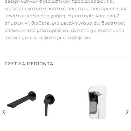
design υψηλών σχεδιαστικών προδιαγραφών και
κορυφαία κατασκευαστική ποιότητα, που προσφέρει
μεγάλη ευκολία στη χρήση. Η μπαταρία λουτρού, 2-
σημείων VK διαθέτει μια μεγάλη γκάμα συνδυαστικών
επιλογών από μπαταρίες και αντίστοιχα συστήματα
μπάνιου, όπως κεφαλές και τηλέφωνα.
ΣΧΕΤΙΚΆ ΠΡΟΪΌΝΤΑ