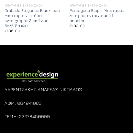
ΜΠΑΤΑΡΊΕΣ ΕΝΤΟΙΧΙΣΜΟΎ
ΜΠΑΤΑΡΊΕΣ ΕΝΤΟΙΧΙΣΜΟΎ
Orabella Elegance Black matt –
Pentagono Step – Μπαταρία
Μπαταρία νιπτήρος,
λουτρού, εντοιχισμού 1
εντοιχισμού 2 οπών με
σημείου
βαλβίδα κλικ
€
103,00
€
186,00
ΛΑΡΕΝΤΖΑΚΗΣ ΑΝΔΡΕΑΣ ΝΙΚΟΛΑΟΣ
ΑΦΜ: 064941083
ΓΕΜΗ: 22078450000