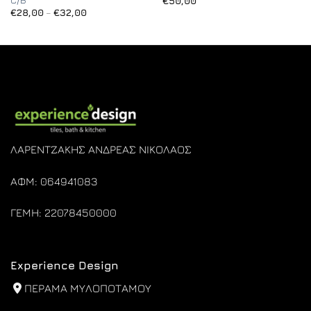
€
50,00
Price
€
28,00
–
€
32,00
range:
€28,00
through
€32,00
ΛΑΡΕΝΤΖΑΚΗΣ ΑΝΔΡΕΑΣ ΝΙΚΟΛΑΟΣ
ΑΦΜ: 064941083
ΓΕΜΗ: 22078450000
Experience Design
ΠΕΡΑΜΑ ΜΥΛΟΠΟΤΑΜΟΥ