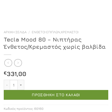
ΑΡΧΙΚΉ ΣΕΛΊΔΑ
/
ΈΝΘΕΤΟΙ ΕΠΊΠΛΩΝ,ΚΡΕΜΑΣΤΟΊ
Tecla Mood 80 – Νιπτήρας
Ένθετος/Κρεμαστός χωρίς βαλβίδα
€
331,00
Tecla Mood 80 - Νιπτήρας Ένθετος/Κρεμαστός χωρίς βα
ΠΡΟΣΘΉΚΗ ΣΤΟ ΚΑΛΆΘΙ
Κωδικός προϊόντος:
60160